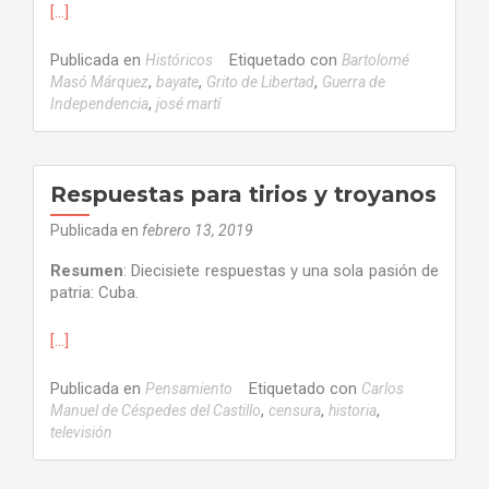
[…]
Publicada en
Etiquetado con
Históricos
Bartolomé
,
,
,
Masó Márquez
bayate
Grito de Libertad
Guerra de
,
Independencia
josé martí
Respuestas para tirios y troyanos
Publicada en
febrero 13, 2019
Resumen
: Diecisiete respuestas y una sola pasión de
patria: Cuba.
[…]
Publicada en
Etiquetado con
Pensamiento
Carlos
,
,
,
Manuel de Céspedes del Castillo
censura
historia
televisión