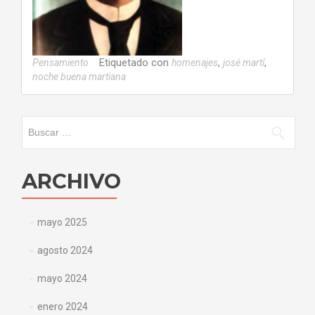
Etiquetado con
,
,
Pensamiento
homenajes
josé martí
noche buena martiana
Buscar:
ARCHIVO
mayo 2025
agosto 2024
mayo 2024
enero 2024