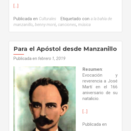
[…]
Publicada en
Etiquetado con
Culturales
a la bahía de
,
,
,
manzanillo
benny moré
canciones
música
Para el Apóstol desde Manzanillo
Publicada en
febrero 1, 2019
Resumen
:
Evocación y
reverencia a José
Martí en el 166
aniversario de su
natalicio.
[…]
Publicada en