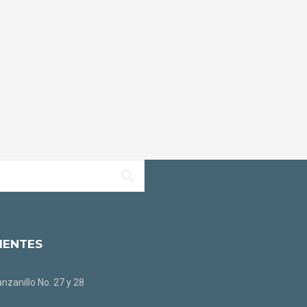
IENTES
nzanillo No. 27 y 28