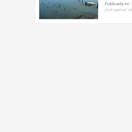
Publicada en
josé caymari vil