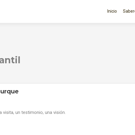
Ir
al
Inicio
Saber
contenido
antil
surque
a visita, un testimonio, una visión.