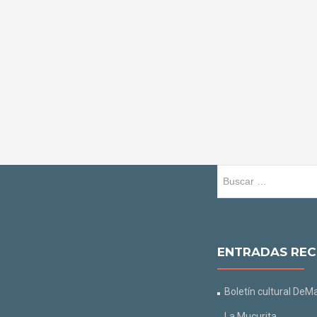
Buscar:
ENTRADAS REC
Boletín cultural DeMa
La Mucurita.