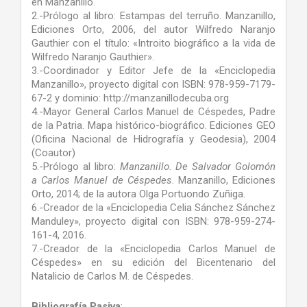
en Manzanillo.
2.-Prólogo al libro: Estampas del terruño. Manzanillo,
Ediciones Orto, 2006, del autor Wilfredo Naranjo
Gauthier con el título: «Introito biográfico a la vida de
Wilfredo Naranjo Gauthier».
3.-Coordinador y Editor Jefe de la «Enciclopedia
Manzanillo», proyecto digital con ISBN: 978-959-7179-
67-2 y dominio: http://manzanillodecuba.org
4.-Mayor General Carlos Manuel de Céspedes, Padre
de la Patria. Mapa histórico-biográfico. Ediciones GEO
(Oficina Nacional de Hidrografía y Geodesia), 2004
(Coautor)
5.-Prólogo al libro:
Manzanillo. De Salvador Golomón
a Carlos Manuel de Céspedes
. Manzanillo, Ediciones
Orto, 2014; de la autora Olga Portuondo Zuñiga.
6.-Creador de la «Enciclopedia Celia Sánchez Sánchez
Manduley», proyecto digital con ISBN: 978-959-274-
161-4, 2016.
7.-Creador de la «Enciclopedia Carlos Manuel de
Céspedes» en su edición del Bicentenario del
Natalicio de Carlos M. de Céspedes.
Bibliografía Pasiva
: