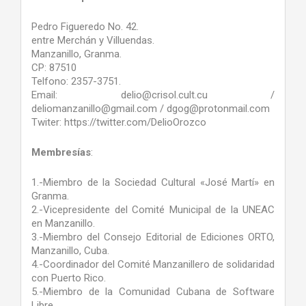
Pedro Figueredo No. 42.
entre Merchán y Villuendas.
Manzanillo, Granma.
CP: 87510
Telfono: 2357-3751.
Email: delio@crisol.cult.cu /
deliomanzanillo@gmail.com / dgog@protonmail.com
Twiter: https://twitter.com/DelioOrozco
Membresías
:
1.-Miembro de la Sociedad Cultural «José Martí» en
Granma.
2.-Vicepresidente del Comité Municipal de la UNEAC
en Manzanillo.
3.-Miembro del Consejo Editorial de Ediciones ORTO,
Manzanillo, Cuba.
4.-Coordinador del Comité Manzanillero de solidaridad
con Puerto Rico.
5.-Miembro de la Comunidad Cubana de Software
Libre.