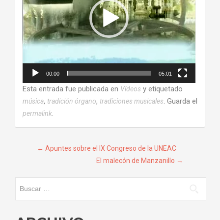
00:00
05:01
Esta entrada fue publicada en
y etiquetado
Vídeos
,
,
. Guarda el
música
tradición órgano
tradiciones musicales
.
permalink
Navegación
←
Apuntes sobre el IX Congreso de la UNEAC
El malecón de Manzanillo
→
de
entradas
Buscar: